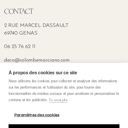
CONTACT
2 RUE MARCEL DASSAULT
69740 GENAS
06 25 76 62 11
deco@colombemarciano.com
À propos des cookies sur ce site
PRESSE
Nous utilisons les cookies pour collecter et analyser des informations
sur les performances et l'utilisation du site, pour fournir des
fonctionnalités de médias sociaux et pour améliorer et personnaliser le
contenu et les publicités.
En savoir plus
Politique de Confidentialité
Conditions Générales de Vente
Paramètres des cookies
Mentions légales