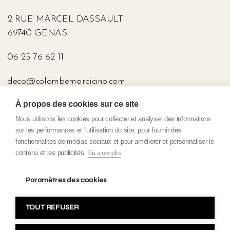
2 RUE MARCEL DASSAULT
69740 GENAS
06 25 76 62 11
deco@colombemarciano.com
À propos des cookies sur ce site
PRESSE
Nous utilisons les cookies pour collecter et analyser des informations
sur les performances et l'utilisation du site, pour fournir des
fonctionnalités de médias sociaux et pour améliorer et personnaliser le
contenu et les publicités.
En savoir plus
Politique de Confidentialité
Conditions Générales de Vente
Paramètres des cookies
Mentions légales
TOUT REFUSER
Copyright 2023 Colombe Marciano. Tous droits réservés. Fait avec