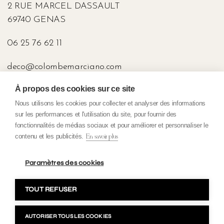
2 RUE MARCEL DASSAULT
69740 GENAS
06 25 76 62 11
deco@colombemarciano.com
À propos des cookies sur ce site
PRESSE
Nous utilisons les cookies pour collecter et analyser des informations
sur les performances et l'utilisation du site, pour fournir des
fonctionnalités de médias sociaux et pour améliorer et personnaliser le
contenu et les publicités.
En savoir plus
Politique de Confidentialité
Conditions Générales de Vente
Paramètres des cookies
Mentions légales
TOUT REFUSER
Copyright 2023 Colombe Marciano. Tous droits réservés. Fait avec
par H&B Création
AUTORISER TOUS LES COOKIES