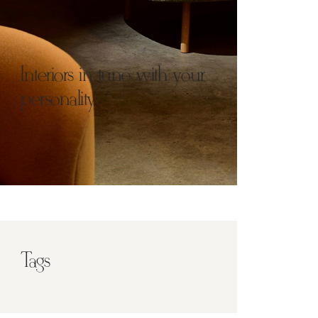
Interiors in tune with your
personality
Tags