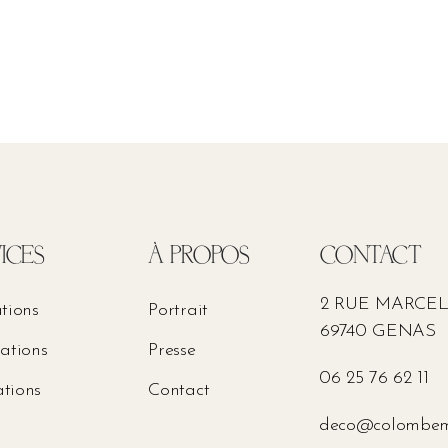
ICES
À PROPOS
CONTACT
2 RUE MARCE
ations
Portrait
69740 GENAS
sations
Presse
06 25 76 62 11
tions
Contact
deco@colombem