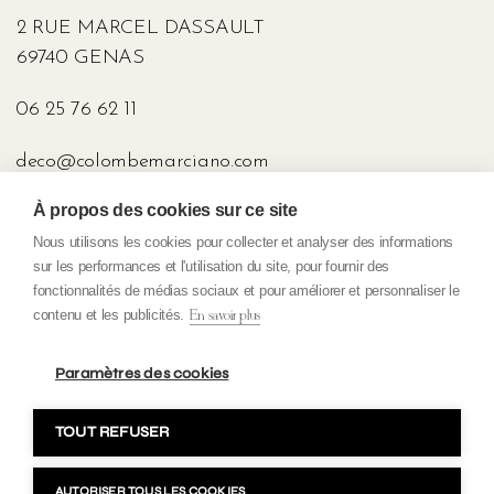
2 RUE MARCEL DASSAULT
69740 GENAS
06 25 76 62 11
deco@colombemarciano.com
À propos des cookies sur ce site
PRESSE
Nous utilisons les cookies pour collecter et analyser des informations
sur les performances et l'utilisation du site, pour fournir des
fonctionnalités de médias sociaux et pour améliorer et personnaliser le
contenu et les publicités.
En savoir plus
Politique de Confidentialité
Conditions Générales de Vente
Paramètres des cookies
Mentions légales
TOUT REFUSER
Copyright 2025 Colombe Marciano. Tous droits réservés. Fait avec
AUTORISER TOUS LES COOKIES