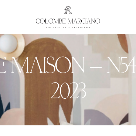
E MAISON – N°5
2023