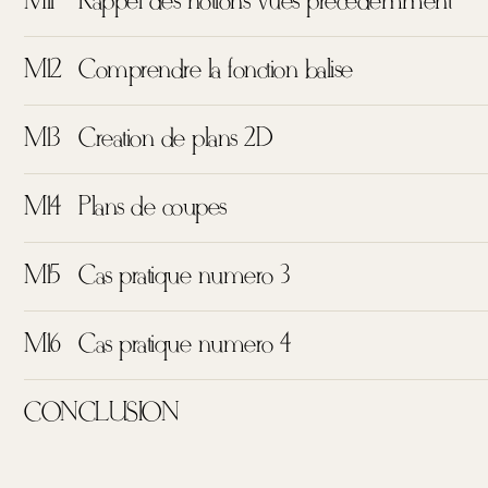
M11
Rappel des notions vues précédemment
M12
Comprendre la fonction balise
M13
Création de plans 2D
M14
Plans de coupes
M15
Cas pratique numéro 3
M16
Cas pratique numéro 4
CONCLUSION