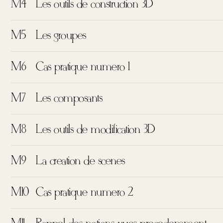
M4
Les outils de construction 3D
M5
Les groupes
M6
Cas pratique numéro 1
M7
Les composants
M8
Les outils de modification 3D
M9
La création de scènes
M10
Cas pratique numéro 2