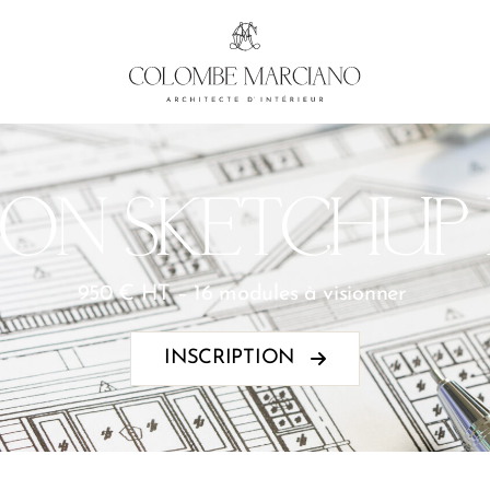
ON SKETCHUP 
950 € HT – 16 modules à visionner
INSCRIPTION