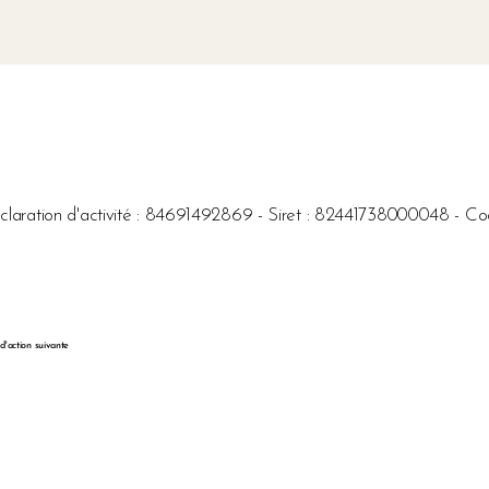
déclaration d'activité : 84691492869 - Siret : 8244173800004
 d'action suivante