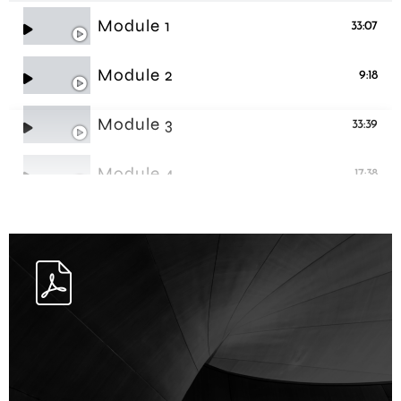
Module 1
33:07
Module 2
9:18
Module 3
33:39
Module 4
17:38
Module 5
21:29
Module 6
52:43
Module 7
25:44
Module 8
37:04