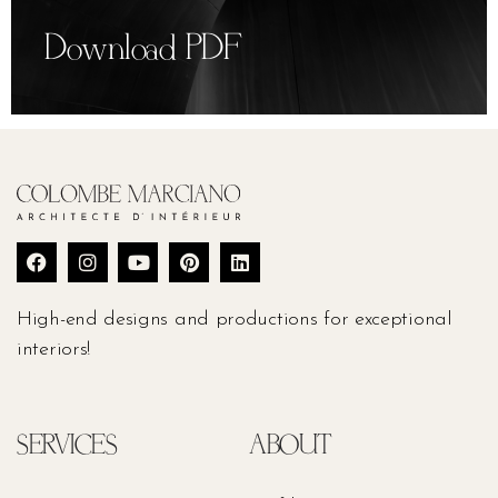
Module 9
21:02
Download PDF
Module 10
1:00:20
Module 11
12:50
Module 12
10:06
Module 13
9:29
High-end designs and productions for exceptional
Module 14
9:39
interiors!
Module 15
À venir
36:12
SERVICES
ABOUT
Module 16
26:04