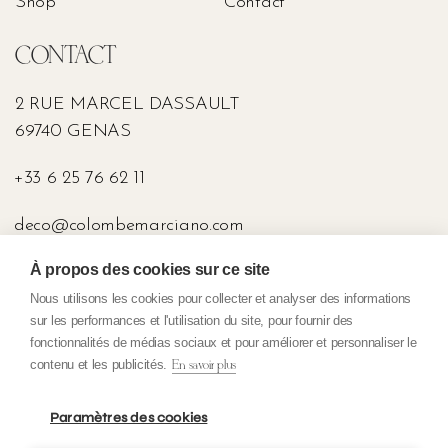
Shop
Contact
CONTACT
2 RUE MARCEL DASSAULT
69740 GENAS
+33 6 25 76 62 11
deco@colombemarciano.com
À propos des cookies sur ce site
PRESS
Nous utilisons les cookies pour collecter et analyser des informations
sur les performances et l'utilisation du site, pour fournir des
fonctionnalités de médias sociaux et pour améliorer et personnaliser le
contenu et les publicités.
En savoir plus
Confidentiality policy
General terms and conditions of sale
Paramètres des cookies